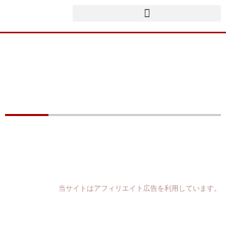
内
容
を
ス
キ
ッ
プ
エア縄跳びオススメ５選！タニタ(TANITA) カロリージャン
プが良いぞ！ダイエット効果抜群だ！
当サイトはアフィリエイト広告を利用しています。