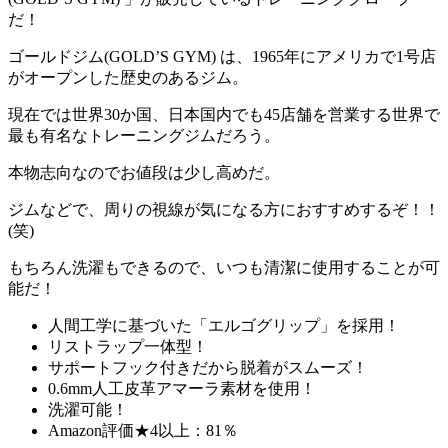
だ！
ゴールドジム(GOLD’S GYM) は、1965年にアメリカで1号店
がオープンした歴史のあるジム。
現在では世界30か国、日本国内でも45店舗を営業する世界で
最も有名なトレーニングジムだろう。
本物志向なので
お値段は少し高め
だ。
ジムなどで、周りの視線が気になる方におすすめするぞ！！
(笑)
もちろん
洗濯もできるの
で、いつも清潔に使用することが可
能だ！
人間工学に基づいた「エルゴグリップ」を採用！
リストラップ一体型！
サポートフック付きだから脱着がスムーズ！
0.6mm人工皮革アマーラ素材を使用！
洗濯可能！
Amazon評価★4以上：81％