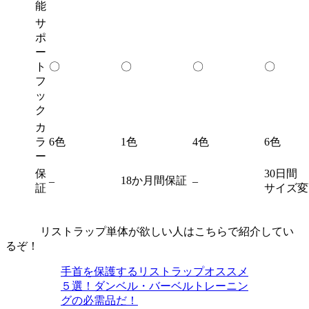
能
サ
ポ
ー
ト
〇
〇
〇
〇
フ
ッ
ク
カ
ラ
6色
1色
4色
6色
ー
保
30日間
18か月間保証
–
–
証
サイズ変
リストラップ単体が欲しい人はこちらで紹介してい
るぞ！
手首を保護するリストラップオススメ
５選！ダンベル・バーベルトレーニン
グの必需品だ！