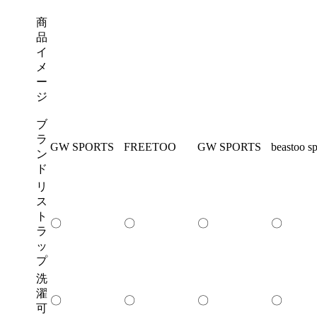
商
品
イ
メ
ー
ジ
ブ
ラ
GW SPORTS
FREETOO
GW SPORTS
beastoo sp
ン
ド
リ
ス
ト
〇
〇
〇
〇
ラ
ッ
プ
洗
濯
〇
〇
〇
〇
可