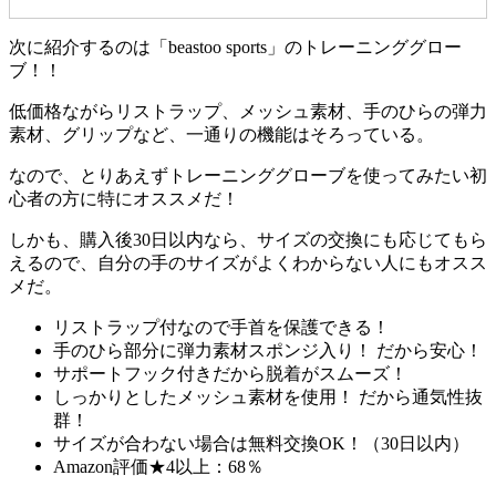
次に紹介するのは「
beastoo sports
」のトレーニンググロー
ブ！！
低価格ながら
リストラップ
、
メッシュ素材
、
手のひらの弾力
素材
、
グリップ
など、一通りの機能はそろっている。
なので、とりあえずトレーニンググローブを使ってみたい初
心者の方に特にオススメだ！
しかも、
購入後30日以内なら、サイズの交換にも応じてもら
える
ので、自分の手のサイズがよくわからない人にもオスス
メだ。
リストラップ付なので手首を保護できる！
手のひら部分に弾力素材スポンジ入り！ だから安心！
サポートフック付きだから脱着がスムーズ！
しっかりとしたメッシュ素材を使用！ だから通気性抜
群！
サイズが合わない場合は無料交換OK！（30日以内）
Amazon評価★4以上：68％