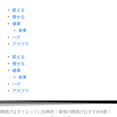
内
容
鍛える
を
痩せる
ス
健康
キ
食事
ッ
ハゲ
プ
アマプラ
鍛える
痩せる
健康
食事
ハゲ
アマプラ
縄跳びはダイエットに効果的！最強の縄跳びおすすめ6選！