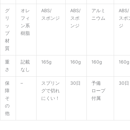
グ
オレ
ABS/
ABS/
アルミ
ABS/
リ
フィ
スポンジ
スポ
ニウム
スポ
ッ
ン系
ンジ
ジ
プ
樹脂
材
質
重
記載
165g
160g
160g
160g
さ
なし
保
–
スプリン
30日
予備
30日
障
グで切れ
ロープ
そ
にくい！
付属
の
他