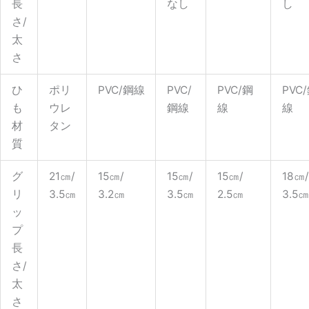
長
なし
し
さ/
太
さ
ひ
ポリ
PVC/鋼線
PVC/
PVC/鋼
PVC
も
ウレ
鋼線
線
線
材
タン
質
グ
21㎝/
15㎝/
15㎝/
15㎝/
18㎝/
リ
3.5㎝
3.2㎝
3.5㎝
2.5㎝
3.5㎝
ッ
プ
長
さ/
太
さ