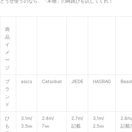
どうせ使うのなら、「本物」の縄跳びを試してくれ！
商
品
イ
メ
ー
ジ
ブ
asics
Catsobat
JIEDE
HASBAG
Beas
ラ
ン
ド
ひ
3.1m/
2.4m/
2.7m/
3.1m/
2.8m
も
3.5㎜
7㎜
記載
2.5㎜
記載