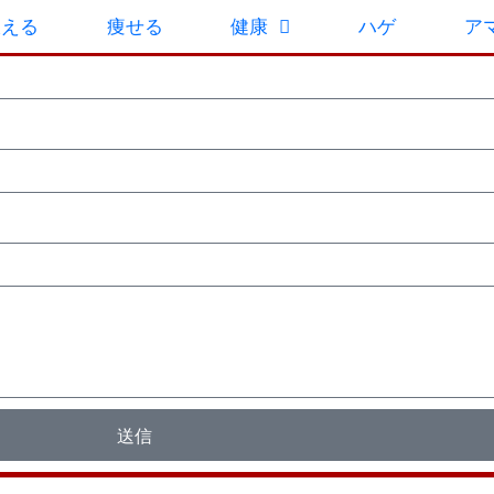
鍛える
痩せる
健康
ハゲ
ア
送信