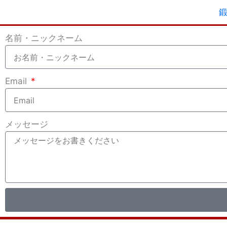
内
容
を
名前・ニックネーム
ス
キ
ッ
Email
プ
メッセージ