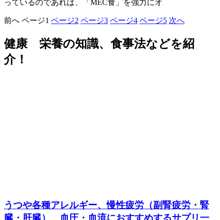
っているのであれば、「MEC食」を強力にオ
前へ
ページ
1
ページ
2
ページ
3
ページ
4
ページ
5
次へ
健康 栄養の知識、食事法などを紹
介！
うつや各種アレルギー、慢性疲労（副腎疲労・腎
臓・肝臓）、血圧・血流におすすめするサプリ一