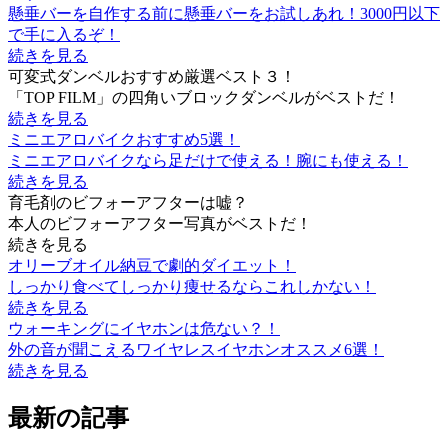
懸垂バーを自作する前に懸垂バーをお試しあれ！3000円以下
で手に入るぞ！
続きを見る
可変式ダンベルおすすめ厳選ベスト３！
「TOP FILM」の四角いブロックダンベルがベストだ！
続きを見る
ミニエアロバイクおすすめ5選！
ミニエアロバイクなら足だけで使える！腕にも使える！
続きを見る
育毛剤のビフォーアフターは嘘？
本人のビフォーアフター写真がベストだ！
続きを見る
オリーブオイル納豆で劇的ダイエット！
しっかり食べてしっかり痩せるならこれしかない！
続きを見る
ウォーキングにイヤホンは危ない？！
外の音が聞こえるワイヤレスイヤホンオススメ6選！
続きを見る
最新の記事