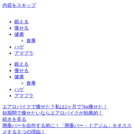
内容をスキップ
鍛える
痩せる
健康
食事
ハゲ
アマプラ
鍛える
痩せる
健康
食事
ハゲ
アマプラ
エアロバイクで痩せた？私は2ヶ月で7kg痩せた！
短期間で痩せたいならエアロバイクが効果的！
続きを見る
懸垂バーを自作する前に！「懸垂バー・ドアジム」をオスス
メする５つの理由！